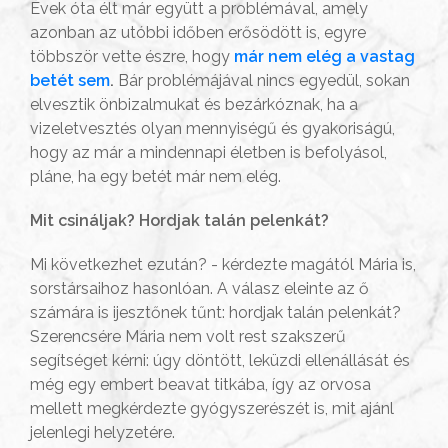
Évek óta élt már együtt a problémával, amely
azonban az utóbbi időben erősödött is, egyre
többször vette észre, hogy
már nem elég a vastag
betét sem
.
Bár problémájával nincs egyedül, sokan
elvesztik önbizalmukat és bezárkóznak, ha a
vizeletvesztés olyan mennyiségű és gyakoriságú,
hogy az már a mindennapi életben is befolyásol,
pláne, ha egy betét már nem elég.
Mit csináljak? Hordjak talán pelenkát?
Mi következhet ezután? - kérdezte magától Mária is,
sorstársaihoz hasonlóan. A válasz eleinte az ő
számára is ijesztőnek tűnt: hordjak talán pelenkát?
Szerencsére Mária nem volt rest szakszerű
segítséget kérni: úgy döntött, leküzdi ellenállását és
még egy embert beavat titkába, így az orvosa
mellett megkérdezte gyógyszerészét is, mit ajánl
jelenlegi helyzetére.