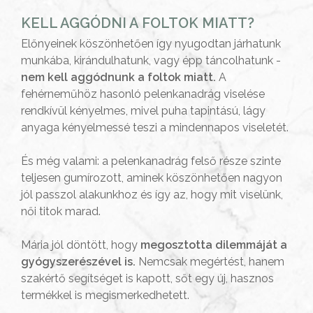
KELL AGGÓDNI A FOLTOK MIATT?
Előnyeinek köszönhetően így nyugodtan járhatunk
munkába, kirándulhatunk, vagy épp táncolhatunk -
nem kell aggódnunk a foltok miatt.
A
fehérneműhöz hasonló pelenkanadrág viselése
rendkívül kényelmes, mivel puha tapintású, lágy
anyaga kényelmessé teszi a mindennapos viseletét.
És még valami: a pelenkanadrág felső része szinte
teljesen gumírozott, aminek köszönhetően nagyon
jól passzol alakunkhoz és így az, hogy mit viselünk,
női titok marad.
Mária jól döntött, hogy
megosztotta dilemmáját a
gyógyszerészével is.
Nemcsak megértést, hanem
szakértő segítséget is kapott, sőt egy új, hasznos
termékkel is megismerkedhetett.