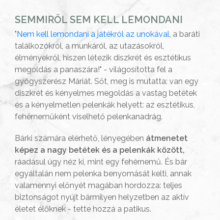
SEMMIRŐL SEM KELL LEMONDANI
"
Nem kell lemondani a játékról az unokával
, a baráti
találkozókról, a munkáról, az utazásokról,
élményekről, hiszen létezik diszkrét és esztétikus
megoldás a panaszára!" - világosította fel a
gyógyszerész Máriát. Sőt, meg is mutatta: van egy
diszkrét és kényelmes megoldás a vastag betétek
és a kényelmetlen pelenkák helyett: az esztétikus,
fehérneműként viselhető pelenkanadrág.
Bárki számára elérhető, lényegében
átmenetet
képez a nagy betétek és a pelenkák között,
ráadásul úgy néz ki, mint egy fehérnemű. És bár
egyáltalán nem pelenka benyomását kelti, annak
valamennyi előnyét magában hordozza: teljes
biztonságot nyújt bármilyen helyzetben az aktív
életet élőknek - tette hozzá a patikus.