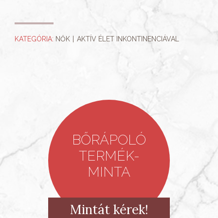
KATEGÓRIA:
NŐK
AKTÍV ÉLET INKONTINENCIÁVAL
BŐRÁPOLÓ
TERMÉK-
MINTA
Mintát kérek!