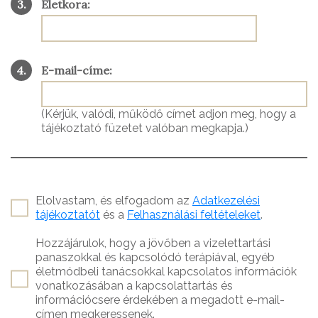
3.
Életkora:
4.
E-mail-címe:
(Kérjük, valódi, működő címet adjon meg, hogy a
tájékoztató füzetet valóban megkapja.)
Elolvastam, és elfogadom az
Adatkezelési
tájékoztatót
és a
Felhasználási feltételeket
.
Hozzájárulok, hogy a jövőben a vizelettartási
panaszokkal és kapcsolódó terápiával, egyéb
életmódbeli tanácsokkal kapcsolatos információk
vonatkozásában a kapcsolattartás és
információcsere érdekében a megadott e-mail-
címen megkeressenek.