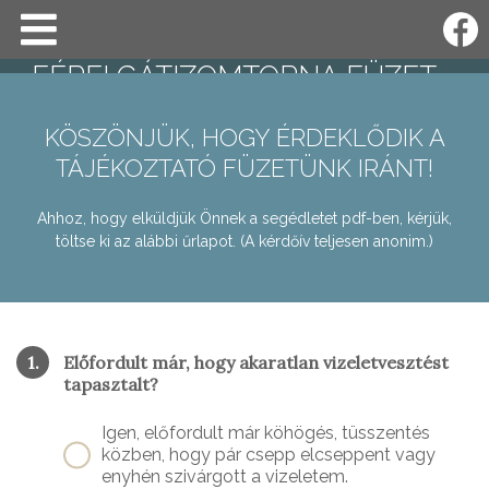
FÉRFI GÁTIZOMTORNA FÜZET
KÖSZÖNJÜK, HOGY ÉRDEKLŐDIK A
TÁJÉKOZTATÓ FÜZETÜNK IRÁNT!
Ahhoz, hogy elküldjük Önnek a segédletet pdf-ben, kérjük,
töltse ki az alábbi űrlapot. (A kérdőív teljesen anonim.)
1.
Előfordult már, hogy akaratlan vizeletvesztést
tapasztalt?
Igen, előfordult már köhögés, tüsszentés
közben, hogy pár csepp elcseppent vagy
enyhén szivárgott a vizeletem.