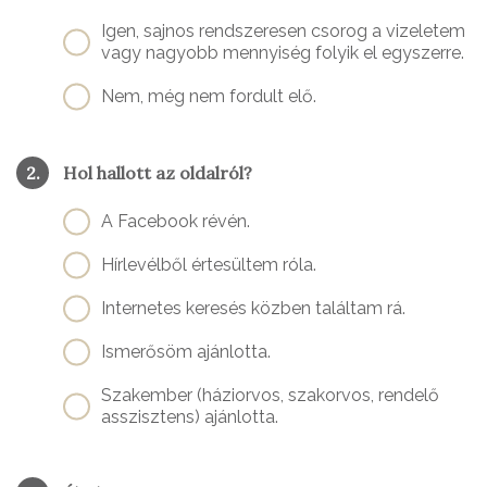
Igen, sajnos rendszeresen csorog a vizeletem
vagy nagyobb mennyiség folyik el egyszerre.
Nem, még nem fordult elő.
2.
Hol hallott az oldalról?
A Facebook révén.
Hírlevélből értesültem róla.
Internetes keresés közben találtam rá.
Ismerősöm ajánlotta.
Szakember (háziorvos, szakorvos, rendelő
asszisztens) ajánlotta.